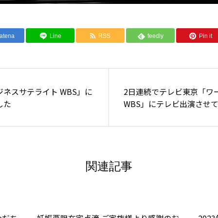
atena
Line
RSS
feedly
Pin it
ネスサテライト WBS」に
2日連続でテレビ東京「ワ
した
WBS」にテレビ出演させ
関連記事