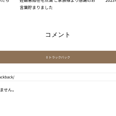
わだち
妊娠悪阻在宅点滴 ご家族様より感謝のお
202
言葉貯まりました
コメント
0 トラックバック
ません。