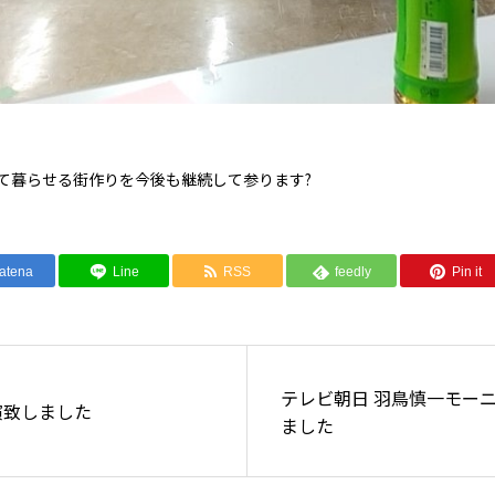
て暮らせる街作りを今後も継続して参ります?
atena
Line
RSS
feedly
Pin it
テレビ朝日 羽鳥慎一モー
出演致しました
ました