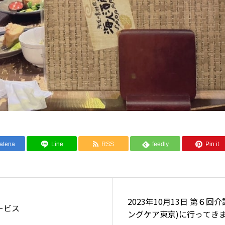
atena
Line
RSS
feedly
Pin it
2023年10月13日 第６回
ービス
ングケア東京)に行ってき