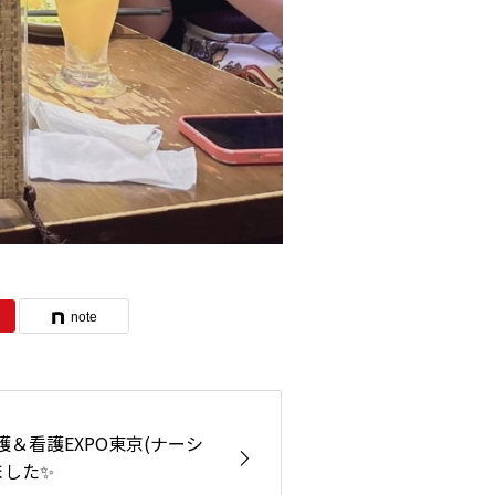
note
介護＆看護EXPO東京(ナーシ
ました✨